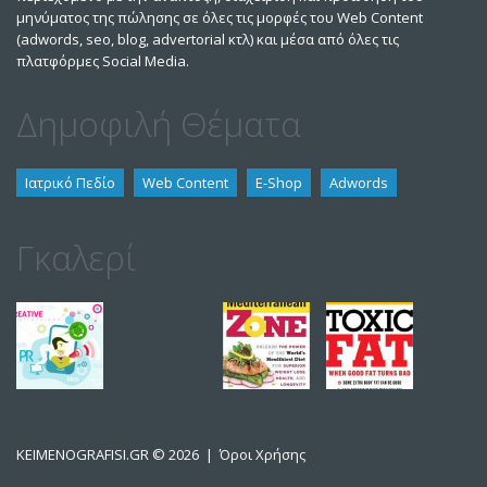
μηνύματος της πώλησης σε όλες τις μορφές του Web Content
(adwords, seo, blog, advertorial κτλ) και μέσα από όλες τις
πλατφόρμες Social Media.
Δημοφιλή Θέματα
Ιατρικό Πεδίο
Web Content
E-Shop
Adwords
Γκαλερί
KEIMENOGRAFISI.GR
© 2026 |
Όροι Χρήσης