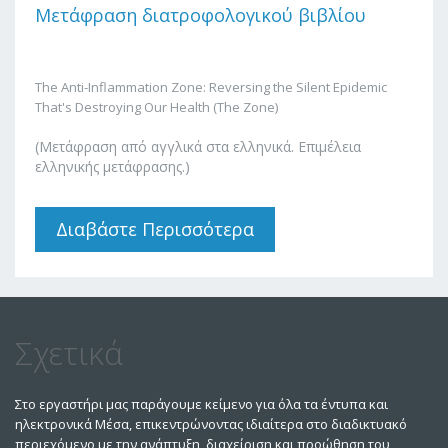
Μετάφραση διατροφολογικού βιβλίου
The Anti-Inflammation Zone: Reversing the Silent Epidemic
That's Destroying Our Health (The Zone)
(Μετάφραση από αγγλικά στα ελληνικά. Επιμέλεια
ελληνικής μετάφρασης.)
Διαβάστε Περισσότερα
Για Μετάφραση
Διατροφολογικού
Βιβλίου
Σχετικά
Στο εργαστήρι μας παράγουμε κείμενο για όλα τα έντυπα και
ηλεκτρονικά Μέσα, επικεντρώνοντας ιδιαίτερα στο διαδικτυακό
περιεχόμενο με την ανάπτυξη, διαχείριση και προώθηση του